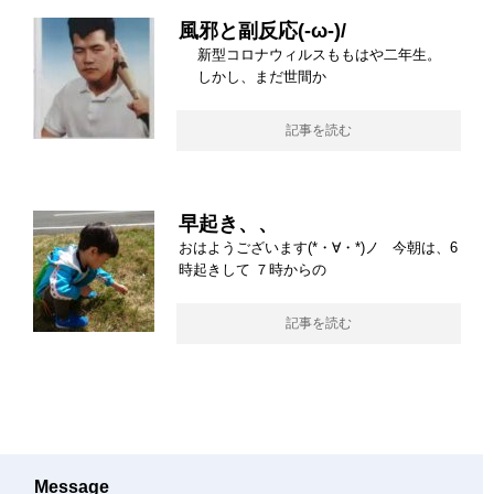
風邪と副反応(-ω-)/
新型コロナウィルスももはや二年生。
しかし、まだ世間か
記事を読む
早起き、、
おはようございます(*・∀・*)ノ 今朝は、6
時起きして ７時からの
記事を読む
Message