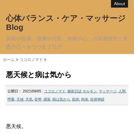
About
心体バランス・ケア・マッサージ
Blog
病気や怪我、健康や元気、身体や心、の深層探究と実
践の日々をつづるブログ
ホーム
>
ココロノマド
>
悪天候と病は気から
公開日：
2021/09/05
:
ココロノマド
,
施術日誌
ホルモン
,
マッサージ
,
人間
,
呼吸
,
天候
,
天気
,
姿勢
,
感覚
,
病は気から
,
筋肉
,
肉体
,
自律神経
悪天候。