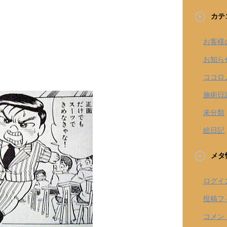
カテ
お客様
お知ら
ココロ
施術日
未分類
絵日記
メタ
ログイ
投稿フ
コメン