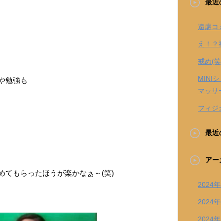
最近
遠慮コ
え！？
戒め(笑
MIN
や勉強も
マッサ
フィジ
最近
アー
めてもらったほうが楽かなぁ～(笑)
2024
ゞ
2024
2024