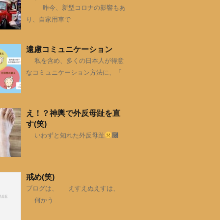
昨今、新型コロナの影響もあ
り、自家用車で
遠慮コミュニケーション
私を含め、多くの日本人が得意
なコミュニケーション方法に、「
え！？神輿で外反母趾を直
す(笑)
いわずと知れた外反母趾
࿠
戒め(笑)
ブログは、 えすえぬえすは、
何かう