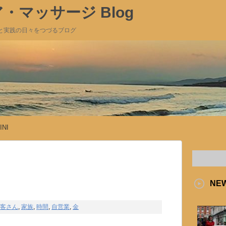
マッサージ Blog
と実践の日々をつづるブログ
INI
NE
客さん
,
家族
,
時間
,
自営業
,
金