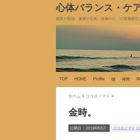
心体バランス・ケア・
病気や怪我、健康や元気、身体や心、の深層探究
TOP
HOME
Profile
M
猫
神輿
ホーム
>
ココロノマド
>
金時。
公開日：
2018/05/12
:
ココロノマド
お