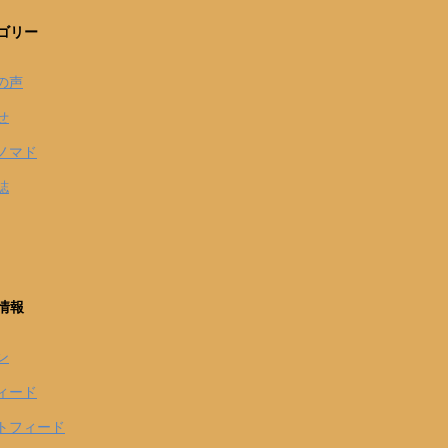
ゴリー
の声
せ
ノマド
誌
情報
ン
ィード
トフィード