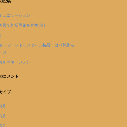
の投稿
ミュニケーション
神輿で外反母趾を直す(笑)
)
Iショップ レトロスタイル協賛 はり施術＆
ージ
カルマネージメント
のコメント
カイブ
年8月
年6月
年5月