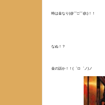
時は金なり(@￣□￣@;)！！
なぬ！？
金の話か！！(゜ロ゜ノ)ノ