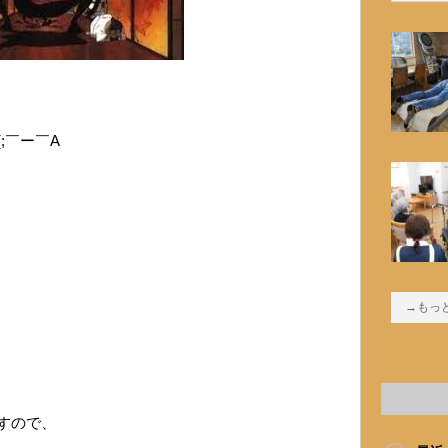
;￣ー￣A
→もっ
すので、