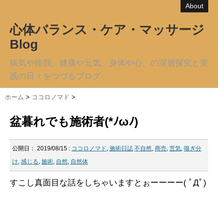
About
心体バランス・ケア・マッサージ
Blog
病気や怪我、健康や元気、身体や心、の深層探究と実
践の日々をつづるブログ
ホーム
>
ココロノマド
>
盆暮れでも施術者(*ﾉωﾉ)
公開日：
2019/08/15
:
ココロノマド
,
施術日誌
不自然
,
商売
,
営気
,
嗅ぎ分
け
,
感じる
,
施術
,
自然
,
自然体
すこし真面目な話をしちゃいますとぉーーーー( ﾟДﾟ)