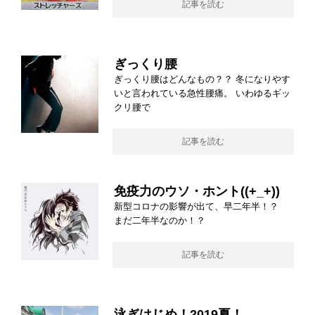
記事を読む
ぎっくり腰
ぎっくり腰はどんなもの？？ 冬になりやす
いと言われている急性腰痛。 いわゆるギッ
クリ腰で
記事を読む
免疫力のウソ・ホント((+_+))
新型コロナの影響が出て、早二年半！？
まだ二年半なのか！？
記事を読む
泳ぎはじめ！2019夏！