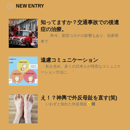
NEW ENTRY
知ってますか？交通事故での後遺
症の治療。
昨今、新型コロナの影響もあり、自家用
車で
遠慮コミュニケーション
私を含め、多くの日本人が得意なコミュニケ
ーション方法に、「
え！？神輿で外反母趾を直す(笑)
いわずと知れた外反母趾
࿠