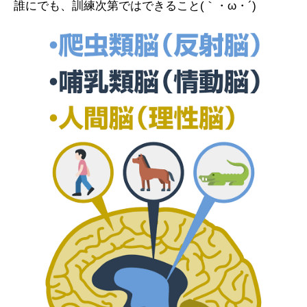
誰にでも、訓練次第ではできること(｀・ω・´)ゞ