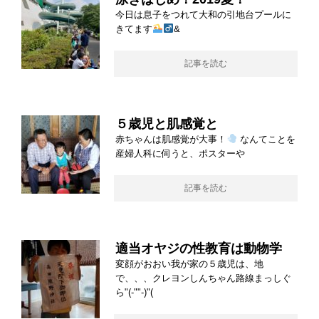
今日は息子をつれて大和の引地台プールに
きてます
&
記事を読む
５歳児と肌感覚と
赤ちゃんは肌感覚が大事！
なんてことを
産婦人科に伺うと、ポスターや
記事を読む
適当オヤジの性教育は動物学
変顔がおおい我が家の５歳児は、地
で、、、クレヨンしんちゃん路線まっしぐ
ら"(-""-)"(