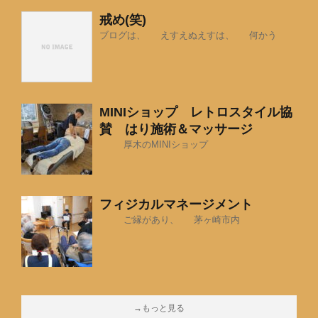
戒め(笑)
ブログは、 えすえぬえすは、 何かう
MINIショップ レトロスタイル協
賛 はり施術＆マッサージ
厚木のMINIショップ
フィジカルマネージメント
ご縁があり、 茅ヶ崎市内
→もっと見る