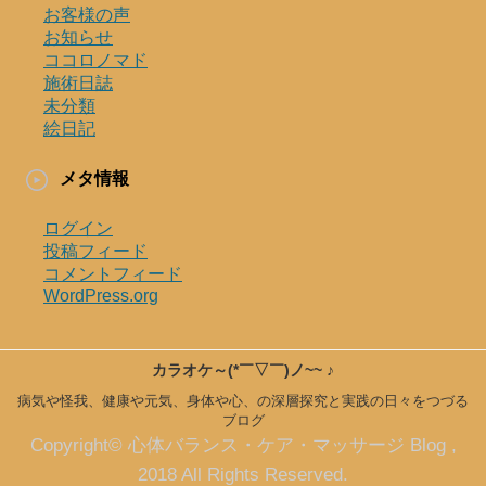
お客様の声
お知らせ
ココロノマド
施術日誌
未分類
絵日記
メタ情報
ログイン
投稿フィード
コメントフィード
WordPress.org
カラオケ～(*￣▽￣)ノ~~ ♪
病気や怪我、健康や元気、身体や心、の深層探究と実践の日々をつづる
ブログ
Copyright© 心体バランス・ケア・マッサージ Blog ,
2018 All Rights Reserved.