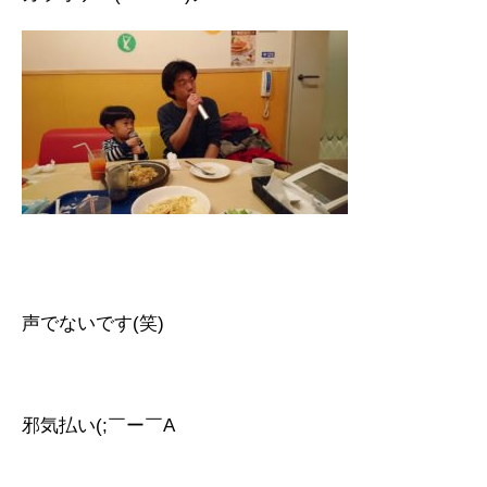
声でないです(笑)
邪気払い(;￣ー￣A