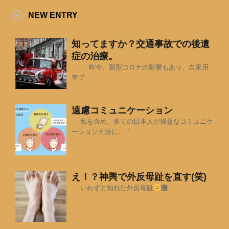
NEW ENTRY
知ってますか？交通事故での後遺
症の治療。
昨今、新型コロナの影響もあり、自家用
車で
遠慮コミュニケーション
私を含め、多くの日本人が得意なコミュニケ
ーション方法に、「
え！？神輿で外反母趾を直す(笑)
いわずと知れた外反母趾
࿠