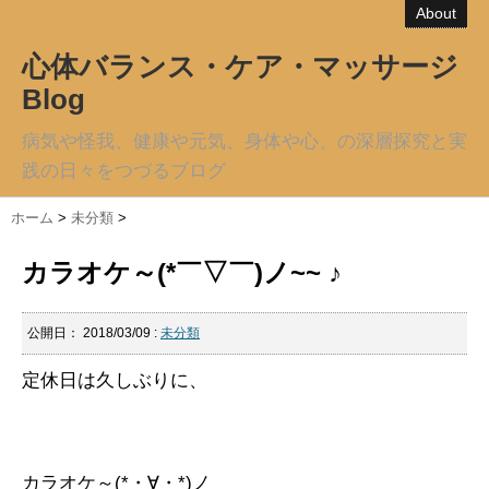
About
心体バランス・ケア・マッサージ
Blog
病気や怪我、健康や元気、身体や心、の深層探究と実
践の日々をつづるブログ
ホーム
>
未分類
>
カラオケ～(*￣▽￣)ノ~~ ♪
公開日：
2018/03/09
:
未分類
定休日は久しぶりに、
カラオケ～(*・∀・*)ノ