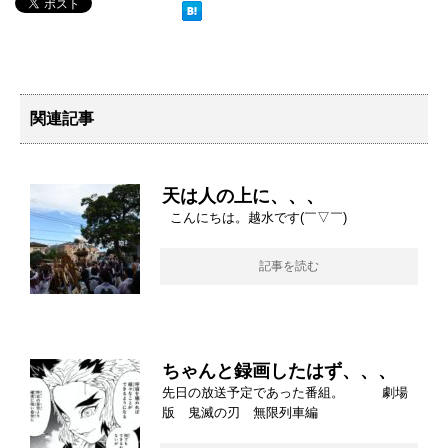
関連記事
天は人の上に、、、
こんにちは。越水です(￣▽￣)ゞ
記事を読む
ちゃんと録画したはず、、、
先日の放送予定であった番組。 劇場
版 鬼滅の刃 無限列車編