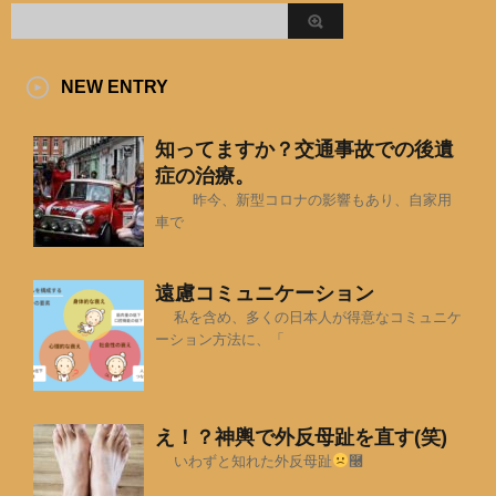
NEW ENTRY
知ってますか？交通事故での後遺
症の治療。
昨今、新型コロナの影響もあり、自家用
車で
遠慮コミュニケーション
私を含め、多くの日本人が得意なコミュニケ
ーション方法に、「
え！？神輿で外反母趾を直す(笑)
いわずと知れた外反母趾
࿠