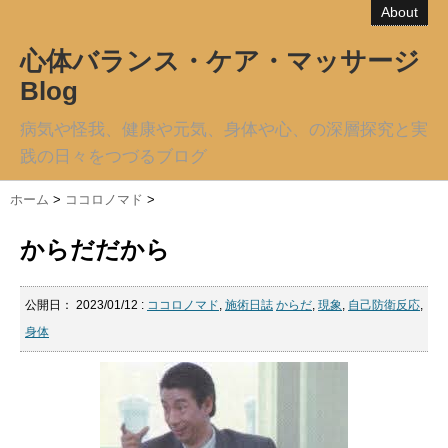
About
心体バランス・ケア・マッサージ
Blog
病気や怪我、健康や元気、身体や心、の深層探究と実
践の日々をつづるブログ
ホーム
>
ココロノマド
>
からだだから
公開日：
2023/01/12
:
ココロノマド
,
施術日誌
からだ
,
現象
,
自己防衛反応
,
身体